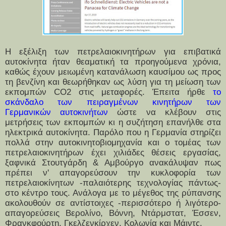
Η εξέλιξη των πετρελαιοκινητήρων για επιβατικά
αυτοκίνητα ήταν θεαματική τα προηγούμενα χρόνια,
καθώς έχουν μειωμένη κατανάλωση καυσίμου ως προς
τη βενζίνη και θεωρήθηκαν ως λύση για τη μείωση των
εκπομπών CO2 στις μεταφορές. Έπειτα
ήρθε
το
σκάνδαλο των πειραγμένων κινητήρων των
Γερμανικών αυτοκινήτων
ώστε να κλέβουν
στις
μετρήσεις των εκπομπών κι η συζήτηση επανήλθε στα
ηλεκτρικά αυτοκίνητα. Παρόλο που η Γερμανία στηρίζει
πολλά στην αυτοκινητοβιομηχανία και ο τομέας των
πετρελαιοκινητήρων έχει χιλιάδες θέσεις εργασίας,
ξαφνικά Στουτγάρδη & Αμβούργο ανακάλυψαν πως
πρέπει ν' απαγορεύσουν την κυκλοφορία των
πετρελαιοκίνητων -παλαιότερης τεχνολογίας πάντως-
στο κέντρο τους. Ανάλογα με το μέγεθος της ρύπανσης
ακολουθούν σε αντίστοιχες -περισσότερο ή λιγότερο-
απαγορεύσεις Βερολίνο, Βόννη, Ντάρμστατ, Έσσεν,
Φρανκφούρτη, Γκελζενκίρχεν, Κολωνία και Μάιντς.