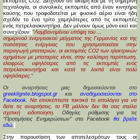
εκπομπές CO2. Δείχνουν ότι ακόμη και με τη σημερινή
τεχνολογία, οι συνολικές εκπομπές από έναν κινητήρα
καύσης που τροφοδοτείται με φυσικό αέριο είναι ήδη
σχεδόν το ένα τρίτο χαμηλότερες από τις εκπομπές
ενός πετρελαιοκινητήρα. Δεν μένουν όμως μόνο εκεί και
συνεχίζουν:
"
Λαμβανομένου υπόψη του ...
σημερινού ενεργειακού μείγματος της Γερμανίας και της
ποσότητας ενέργειας που χρησιμοποιείται στην
παραγωγή μπαταριών, οι εκπομπές CO2 των ηλεκτρικών
οχημάτων με μπαταρίες είναι, στην καλύτερη περίπτωση,
ελαφρώς υψηλότερες από τις εκπομπές ενός
πετρελαιοκινητήρα και κατά τα λοιπά είναι πολύ
υψηλότερες
."
Οι
αναρτήσεις
μας
δημοσιεύονται στο
greeklignite.blogspot.gr
και
ανα
δημοσιεύονται στο
Facebook
.
Να επισκέπτεστε τακτικά το ιστολόγιο για να
δείτε τις αναρτήσεις, το
FB
μάλλον δεν θα σας στείλει
σχετική ειδοποίηση
. Οδηγίες ρύθμισης
για τις
"Προτιμήσεις Ενημερώσεων" στο Facebook
θα βρείτε
εδώ
.
Στην παρουσίαση των αποτελεσμάτων τους οι