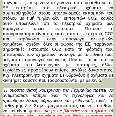
συγγραφείς επικρίνουν το γεγονός ότι η νομοθεσία της
ΕΕ επιτρέπει στα ηλεκτρικά οχήματα να
συμπεριληφθούν στους υπολογισμούς εκπομπών του
στόλου με τιμή "μηδενικών" εκπομπών CO2, καθώς
αυτό υποδηλώνει ότι τα ηλεκτρικά οχήματα δεν
παράγουν τέτοιες εκπομπές. Ωστόσο, η
πραγματικότητα είναι ότι, εκτός από τις εκπομπές CO2
που παράγονται στην παραγωγή ηλεκτρικών
οχημάτων, σχεδόν όλες οι χώρες της ΕΕ παράγουν
σημαντικές εκπομπές CO2 κατά τη φόρτιση των
μπαταριών των οχημάτων, ανάλογα με τα εθνικά τους
μείγματα παραγωγής ενέργειας. Πάντως, πέρα από τα
οχήματα που λειτουργούν με μπαταρίες, άλλες
τεχνολογίες προσφέρουν επίσης μεγάλες δυνατότητες,
π.χ. ηλεκτροκίνητα οχήματα με υδρογόνο ή οχήματα με
κινητήρες καύσης που τροφοδοτούνται με μεθάνιο.
"
Η ομοσπονδιακή κυβέρνηση της Γερμανίας πρέπει να
αντιμετωπίσει ισότιμα όλες τις τεχνολογίες και να
προωθήσει λύσεις υδρογόνου και μεθανίου
", τονίζει ο
καθηγητής Ζιν. Στην πραγματικότητα, εκείνο που θέλει
να πει είναι "
φτάνει πια με τις βλακείες για τα ηλεκτρικά