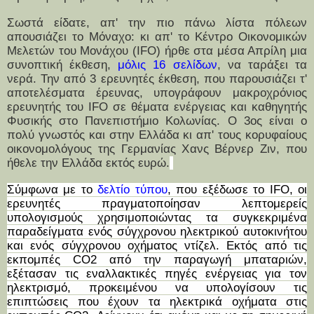
Σωστά είδατε, απ' την πιο πάνω λίστα πόλεων
απουσιάζει το Μόναχο: κι απ' το Κέντρο Οικονομικών
Μελετών του Μονάχου (IFO) ήρθε στα μέσα Απρίλη μια
συνοπτική έκθεση,
μόλις 16 σελίδων
, να ταράξει τα
νερά. Την από 3 ερευνητές έκθεση, που παρουσιάζει τ'
αποτελέσματα έρευνας, υπογράφουν μακροχρόνιος
ερευνητής του IFO σε θέματα ενέργειας και καθηγητής
Φυσικής στο Πανεπιστήμιο Κολωνίας. Ο 3ος είναι ο
πολύ γνωστός και στην Ελλάδα κι απ' τους κορυφαίους
οικονομολόγους της Γερμανίας Χανς Βέρνερ Ζιν, που
ήθελε την Ελλάδα εκτός ευρώ.
Σύμφωνα με το
δελτίο τύπου
, που εξέδωσε το IFO, οι
ερευνητές πραγματοποίησαν λεπτομερείς
υπολογισμούς χρησιμοποιώντας τα συγκεκριμένα
παραδείγματα ενός σύγχρονου ηλεκτρικού αυτοκινήτου
και ενός σύγχρονου οχήματος ντίζελ. Εκτός από τις
εκπομπές CO2 από την παραγωγή μπαταριών,
εξέτασαν τις εναλλακτικές πηγές ενέργειας για τον
ηλεκτρισμό, προκειμένου να υπολογίσουν τις
επιπτώσεις που έχουν τα ηλεκτρικά οχήματα στις