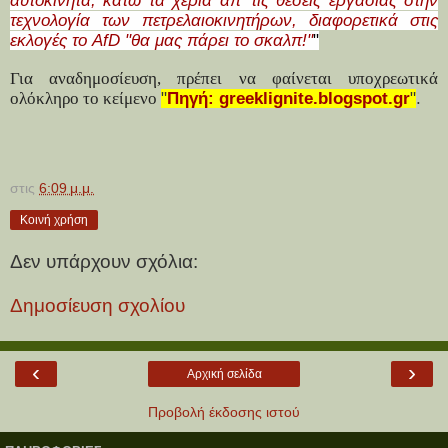
αυτοκίνητα, κάτω τα χέρια απ' τις θέσεις εργασίας στην
τεχνολογία των πετρελαιοκινητήρων, διαφορετικά στις
εκλογές το AfD "θα μας πάρει το σκαλπ!"
"
Για αναδημοσίευση, πρέπει να φαίνεται υποχρεωτικά
ολόκληρο το κείμενο
"
Πηγή:
greeklignite.blogspot.gr
"
.
στις
6:09 μ.μ.
Κοινή χρήση
Δεν υπάρχουν σχόλια:
Δημοσίευση σχολίου
‹
›
Αρχική σελίδα
Προβολή έκδοσης ιστού