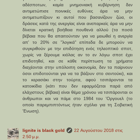
αδέσποτων, καμία μνημονιακή κυβέρνηση δεν
αντιμετώπισε ποινικές ευθύνες άρα να μην
αντιμετωπίζουν κι αυτοί που βασανίζουν ζώα, οι
δράσεις κατά της ανεργίας είναι ανεπαρκείς άρα να μην
δίνεται κρατική βοήθεια πουθενά αλλού (τα ποσά
βέβαια που θα απαιτούνταν για να μειωθεί η ανεργία
απ' το 20% σε "λογικά" επίπεδα δε μπορούν να
συγκριθούν με την επιδότηση ενός τηλεοπτικό σποτ,
χωρίς να ξέρουμε κιόλας αν το εν λόγω σποτ έχει
επιδοτηθεί, και σε κάθε περίπτωση τα χρήματα
διαχέονται στην υπόλοιπη οικονομία, δεν τα παίρνουν
όσοι επιδοτούνται για να τα βάζουν στο σεντούκι), και
το κερασάκι στην τούρτα, αφού τσιπάρονται τα
κατοικίδια (κάτι που δεν εφαρμόζεται παρά από
ελάχιστους βέβαια) είναι θέμα χρόνου να τσιπάρονται οι
άνθρωποι και να πάμε στο 1984 του 'Οργουελ (το
οποίο παρεμπιπτόντως ήταν σχόλιο για τη Σοβιετική
'Ενωση).
lignite is black gold
22 Αυγούστου 2018 στις
2:50 μ.μ.