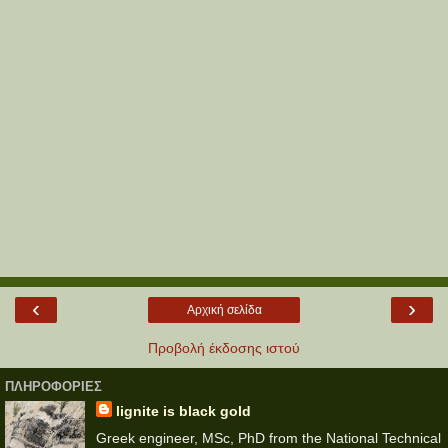
‹
›
Αρχική σελίδα
Προβολή έκδοσης ιστού
ΠΛΗΡΟΦΟΡΙΕΣ
lignite is black gold
Greek engineer, MSc, PhD from the National Technical