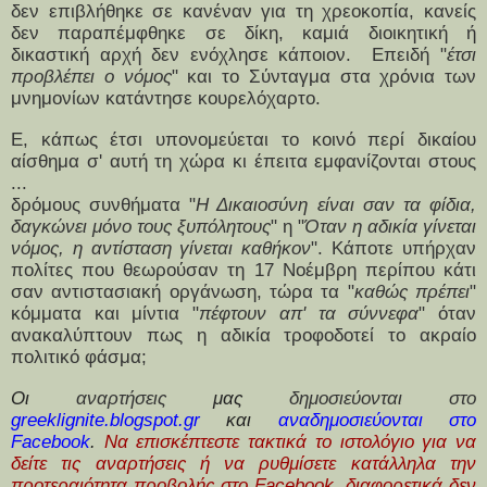
δεν επιβλήθηκε σε κανέναν για τη χρεοκοπία, κανείς
δεν παραπέμφθηκε σε δίκη, καμιά διοικητική ή
δικαστική αρχή δεν ενόχλησε κάποιον. Επειδή "
έτσι
προβλέπει ο νόμος
" και το Σύνταγμα στα χρόνια των
μνημονίων κατάντησε κουρελόχαρτο.
Ε, κάπως έτσι υπονομεύεται το κοινό περί δικαίου
αίσθημα σ' αυτή τη χώρα κι έπειτα εμφανίζονται στους
...
δρόμους συνθήματα "
Η Δικαιοσύνη είναι σαν τα φίδια,
δαγκώνει μόνο τους ξυπόλητους
" η "
Όταν η αδικία γίνεται
νόμος, η αντίσταση γίνεται καθήκον
". Κάποτε υπήρχαν
πολίτες που θεωρούσαν τη 17 Νοέμβρη περίπου κάτι
σαν αντιστασιακή οργάνωση, τώρα τα "
καθώς πρέπει
"
κόμματα και μίντια "
πέφτουν απ' τα σύννεφα
" όταν
ανακαλύπτουν πως η αδικία τροφοδοτεί το ακραίο
πολιτικό φάσμα;
Οι
αναρτήσεις
μας
δημοσιεύονται στο
greeklignite.blogspot.gr
και
ανα
δημοσιεύονται στο
Facebook
.
Να επισκέπτεστε τακτικά το ιστολόγιο για να
δείτε τις αναρτήσεις ή να ρυθμίσετε κατάλληλα την
προτεραιότητα προβολής στο Facebook, διαφορετικά δεν