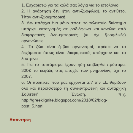
1. Ευχαριστώ για τα καλά σας λόγια για το ιστολόγιο.
2. Η ανάρτηση δεν ήταν αντι-ζωοφιλική, το αντίθετο.
Ήταν αντι-ζωοεμπορική.
3. Δεν υπάρχει ένα μόνο σποτ, το τελευταίο διάστημα
υπάρχει καταιγισμός σε ραδιόφωνα και κανάλια από
διαφορετικές ζωο-εμπορικές (κι όχι ζωοφιλικές)
οργανώσεις.
4. Τα ζώα είναι έμβιοι οργανισμοί, πρέπει να τα
δεχόμαστε όπως είναι. Διαφορετικά, υπάρχουν και τα
λούτρινα.
5. Για το τσιπάρισμα έχουν ήδη επιβληθεί πρόστιμα.
300€ το κεφάλι, στις εποχές των μνημονίων, όχι το
2007.
6. Οι πολιτικές που μας έρχονται απ’ την ΕΕ θυμίζουν
όλο και περισσότερο τη συγκεντρωτική και αυταρχική
Σοβιετική Ένωση, π.χ.
http://greeklignite.blogspot.com/2018/02/blog-
post_5.html.
Απάντηση