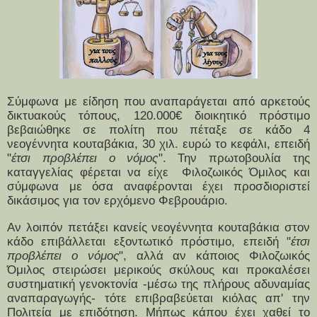
Σύμφωνα με είδηση που αναπαράγεται από αρκετούς
δικτυακούς τόπους, 120.000€ διοικητικό πρόστιμο
βεβαιώθηκε σε πολίτη που πέταξε σε κάδο 4
νεογέννητα κουταβάκια, 30 χιλ. ευρώ το κεφάλι, επειδή
"
έτσι προβλέπει ο νόμος
". Την πρωτοβουλία της
καταγγελίας φέρεται να είχε Φιλοζωικός Όμιλος και
σύμφωνα με όσα αναφέρονται έχει προσδιοριστεί
δικάσιμος για τον ερχόμενο Φεβρουάριο.
Αν λοιπόν πετάξει κανείς νεογέννητα κουταβάκια στον
κάδο επιβάλλεται εξοντωτικό πρόστιμο, επειδή "
έτσι
προβλέπει ο νόμος
", αλλά αν κάποιος Φιλοζωικός
Όμιλος στειρώσει μερικούς σκύλους και προκαλέσει
συστηματική γενοκτονία -μέσω της πλήρους αδυναμίας
αναπαραγωγής- τότε επιβραβεύεται κιόλας απ' την
Πολιτεία με επιδότηση. Μήπως κάπου έχει χαθεί το