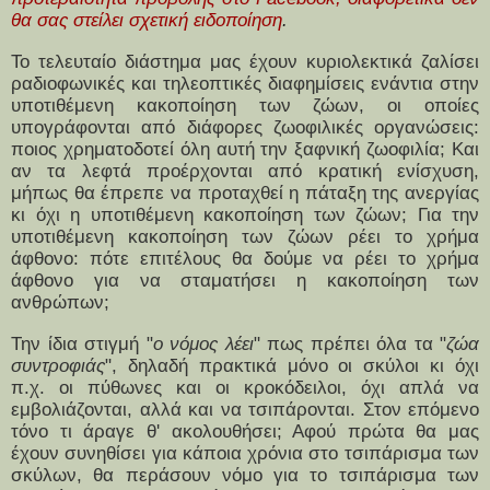
θα σας στείλει σχετική ειδοποίηση
.
Το τελευταίο διάστημα μας έχουν κυριολεκτικά ζαλίσει
ραδιοφωνικές και τηλεοπτικές διαφημίσεις ενάντια στην
υποτιθέμενη κακοποίηση των ζώων, οι οποίες
υπογράφονται από διάφορες ζωοφιλικές οργανώσεις:
ποιος χρηματοδοτεί όλη αυτή την ξαφνική ζωοφιλία; Και
αν τα λεφτά προέρχονται από κρατική ενίσχυση,
μήπως θα έπρεπε να προταχθεί η πάταξη της ανεργίας
κι όχι η υποτιθέμενη κακοποίηση των ζώων; Για την
υποτιθέμενη κακοποίηση των ζώων ρέει το χρήμα
άφθονο: πότε επιτέλους θα δούμε να ρέει το χρήμα
άφθονο για να σταματήσει η κακοποίηση των
ανθρώπων;
Την ίδια στιγμή "
ο νόμος λέει
" πως πρέπει όλα τα "
ζώα
συντροφιάς
", δηλαδή πρακτικά μόνο οι σκύλοι κι όχι
π.χ. οι πύθωνες και οι κροκόδειλοι, όχι απλά να
εμβολιάζονται, αλλά και να τσιπάρονται. Στον επόμενο
τόνο τι άραγε θ' ακολουθήσει; Αφού πρώτα θα μας
έχουν συνηθίσει για κάποια χρόνια στο τσιπάρισμα των
σκύλων, θα περάσουν νόμο για το τσιπάρισμα των