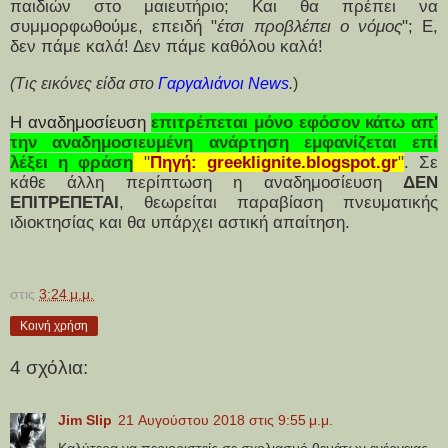
παιδιών στο μαιευτήριο;
Και θα πρέπει να
συμμορφωθούμε, επειδή "
έτσι προβλέπει ο νόμος
";
Ε,
δεν πάμε καλά! Δεν πάμε καθόλου καλά!
(Τις εικόνες είδα στο
Γαργαλιάνοι News
.
)
Η αναδημοσίευση
επιτρέπεται μόνο εφόσον
κάτω απ'
την αναδημοσιευμένη ανάρτηση εμφανίζεται επί
λέξει η φράση
"
Πηγή:
greeklignite.blogspot.gr
"
. Σε
κάθε άλλη περίπτωση η αναδημοσίευση
ΔΕΝ
ΕΠΙΤΡΕΠΕΤΑΙ
, θεωρείται παραβίαση πνευματικής
ιδιοκτησίας και θα υπάρχει αστική απαίτηση.
στις
3:24 μ.μ.
Κοινή χρήση
4 σχόλια:
Jim Slip
21 Αυγούστου 2018 στις 9:55 μ.μ.
Καλύτερα να περιοριστείς σε σχολιασμό θεμάτων ενέργειας.