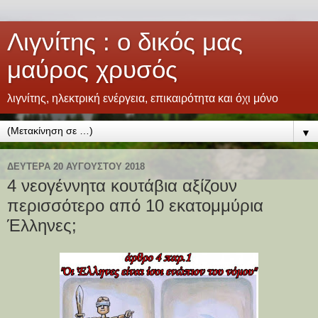
Λιγνίτης : ο δικός μας
μαύρος χρυσός
λιγνίτης, ηλεκτρική ενέργεια, επικαιρότητα και όχι μόνο
▼
ΔΕΥΤΈΡΑ 20 ΑΥΓΟΎΣΤΟΥ 2018
4 νεογέννητα κουτάβια αξίζουν
περισσότερο από 10 εκατομμύρια
Έλληνες;